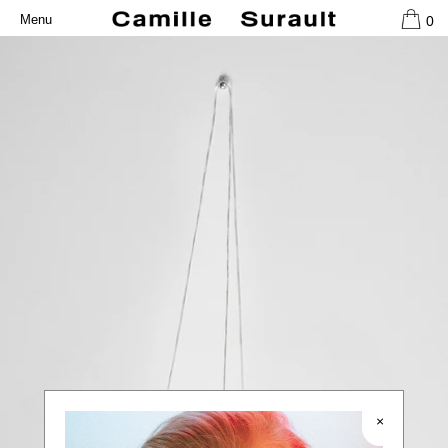
Panier
Fermer
0
Menu
IGNORER ET PASSER AU CONTENU
Votre panier est vide.